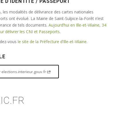
E D’IDENTITÉ / PASSEPORT
 les modalités de délivrance des cartes nationales
ports ont évolué. La Mairie de Saint-Sulpice-la-Forêt n’est
ivrance de tels documents.
Aujourd’hui en Ille-et-Vilaine, 34
 délivrer les CNI et Passeports
.
endez-vous
le site de la Préfecture d’Ille-et-Vilaine
.
LE
elections.interieur.gouv.fr
IC.FR