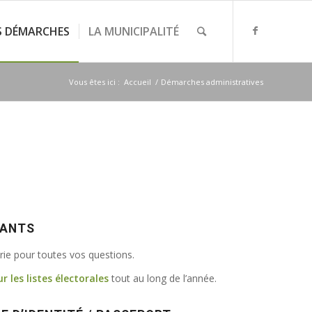
S DÉMARCHES
LA MUNICIPALITÉ
Vous êtes ici :
Accueil
/
Démarches administratives
VANTS
irie pour toutes vos questions.
ur les listes électorales
tout au long de l’année.