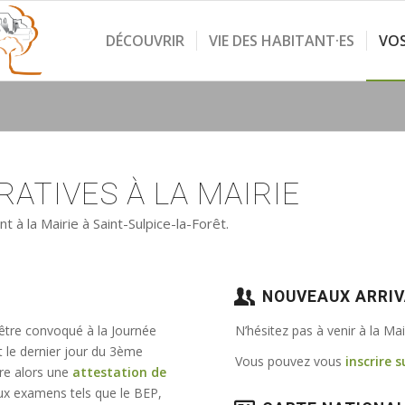
DÉCOUVRIR
VIE DES HABITANT·ES
VO
ATIVES À LA MAIRIE
à la Mairie à Saint-Sulpice-la-Forêt.
NOUVEAUX ARRI
 être convoqué à la Journée
N’hésitez pas à venir à la Ma
t le dernier jour du 3ème
Vous pouvez vous
inscrire s
vre alors une
attestation de
e aux examens tels que le BEP,