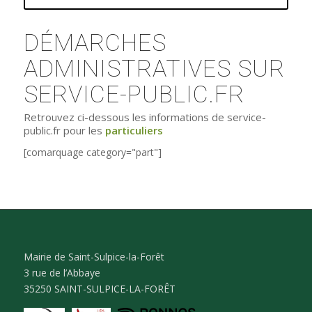
DÉMARCHES
ADMINISTRATIVES SUR
SERVICE-PUBLIC.FR
Retrouvez ci-dessous les informations de service-
public.fr pour les
particuliers
[comarquage category="part"]
Mairie de Saint-Sulpice-la-Forêt
3 rue de l’Abbaye
35250 SAINT-SULPICE-LA-FORÊT