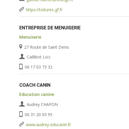
https://toitures-gf.fr
ENTREPRISE DE MENUISERIE
Menuiserie
27 Route de Saint Denis
Caillibot Loïc
06 17 03 73 32
COACH CANIN
Education canine
Audrey CHAPON
06 31 20 05 95
www.audrey-educanin.fr