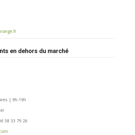
range.fr
ts en dehors du marché
ires | 9h-19h
ier
06 58 33 79 26
.com