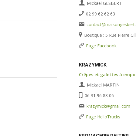
Mickaël GESBERT
02 99 62 62 63
contact@maisongesbert
Boutique : 5 Rue Pierre G
Page Facebook
KRAZYMICK
Crêpes et galettes à empo
Mickaël MARTIN
06 31 96 88 06
krazymick@gmail.com
Page HelloTrucks
FROMAGERIE PELTIER