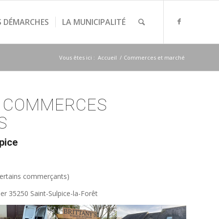
S DÉMARCHES
LA MUNICIPALITÉ
Vous êtes ici :
Accueil
/
Commerces et marché
COMMERCES
S
pice
certains commerçants)
er 35250 Saint-Sulpice-la-Forêt