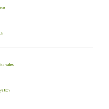
neur
fr
tisanales
ys.bzh