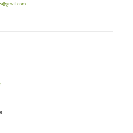
ns@
gmail.com
m
S