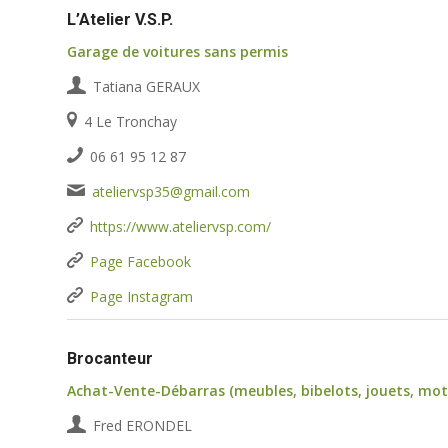
L’Atelier V.S.P.
Garage de voitures sans permis
Tatiana GERAUX
4 Le Tronchay
06 61 95 12 87
ateliervsp35@gmail.com
https://www.ateliervsp.com/
Page Facebook
Page Instagram
Brocanteur
Achat-Vente-Débarras (meubles, bibelots, jouets, mo
Fred ERONDEL