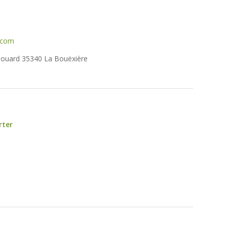
.com
illouard 35340 La Bouëxière
rter