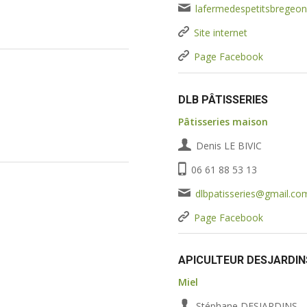
lafermedespetitsbregeo
Site internet
Page Facebook
DLB PÂTISSERIES
Pâtisseries maison
Denis LE BIVIC
06 61 88 53 13
dlbpatisseries@gmail.co
Page Facebook
APICULTEUR DESJARDIN
Miel
Stéphane DESJARDINS