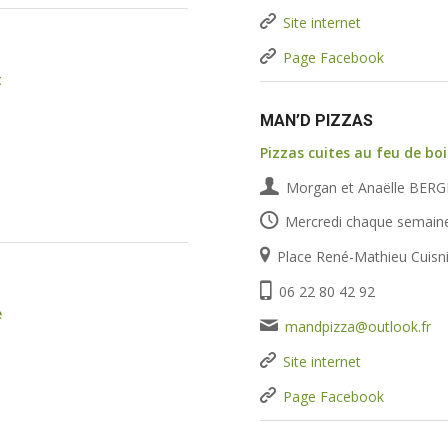
Site internet
Page Facebook
t
MAN’D PIZZAS
Pizzas cuites au feu de boi
Morgan et Anaëlle BER
Mercredi chaque semain
Place René-Mathieu Cuisn
06 22 80 42 92
e
mandpizza@outlook.fr
Site internet
Page Facebook