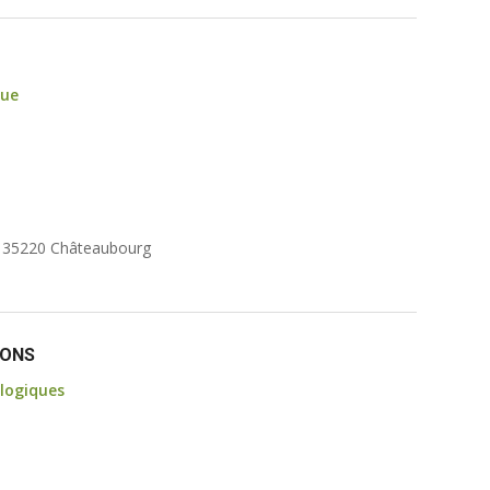
que
er 35220 Châteaubourg
EONS
logiques