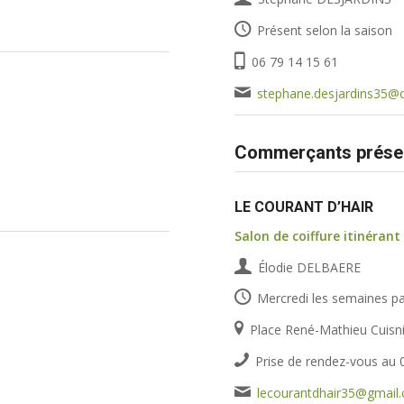
Présent selon la saison
06 79 14 15 61
stephane.desjardins35@o
Commerçants présen
LE COURANT D’HAIR
Salon de coiffure itinérant
Élodie DELBAERE
Mercredi les semaines pa
Place René-Mathieu Cuisn
Prise de rendez-vous au 
lecourantdhair35@gmail