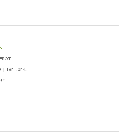
s
GEROT
e | 18h-20h45
ier