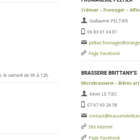
Crémier – Fromager – Affi
Guillaume PELTIER
06 83 61 04 81
peltier.fromager@orange.
Page Facebook
BRASSERIE BRITTANY’S
0, le samedi de 9h à 12h.
Microbrasserie – Bières ar
Kévin LE TIEC
07 67 60 26 58
contact@brasseriebrittan
Site internet
Page Facebook