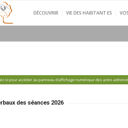
DÉCOUVRIR
VIE DES HABITANT·ES
VO
ez ici pour accéder au panneau d’affichage numérique des actes administ
verbaux des séances 2026