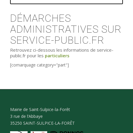
DÉMARCHES
ADMINISTRATIVES SUR
SERVICE-PUBLIC.FR
Retrouvez ci-dessous les informations de service-
public.fr pour les
particuliers
[comarquage category="part"]
Mairie de Saint-Sulpice-la-Forêt
3 rue de l’Abbaye
35250 SAINT-SULPICE-LA-FORÊT