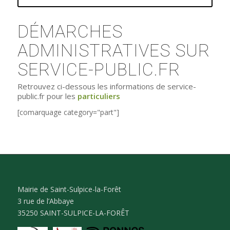
DÉMARCHES
ADMINISTRATIVES SUR
SERVICE-PUBLIC.FR
Retrouvez ci-dessous les informations de service-
public.fr pour les
particuliers
[comarquage category="part"]
Mairie de Saint-Sulpice-la-Forêt
3 rue de l’Abbaye
35250 SAINT-SULPICE-LA-FORÊT