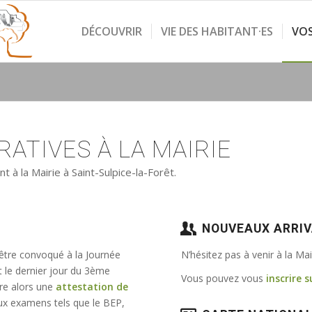
DÉCOUVRIR
VIE DES HABITANT·ES
VO
ATIVES À LA MAIRIE
à la Mairie à Saint-Sulpice-la-Forêt.
NOUVEAUX ARRI
 être convoqué à la Journée
N’hésitez pas à venir à la Ma
t le dernier jour du 3ème
Vous pouvez vous
inscrire s
vre alors une
attestation de
e aux examens tels que le BEP,