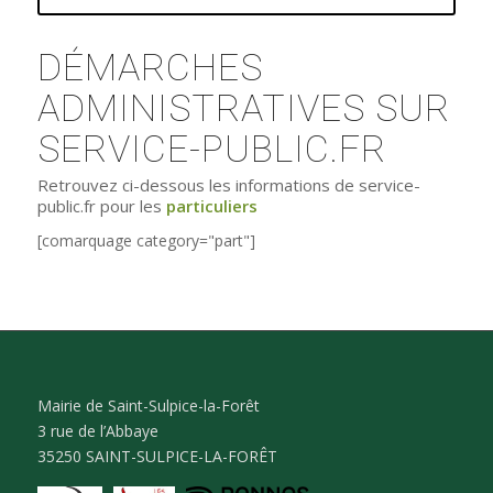
DÉMARCHES
ADMINISTRATIVES SUR
SERVICE-PUBLIC.FR
Retrouvez ci-dessous les informations de service-
public.fr pour les
particuliers
[comarquage category="part"]
Mairie de Saint-Sulpice-la-Forêt
3 rue de l’Abbaye
35250 SAINT-SULPICE-LA-FORÊT