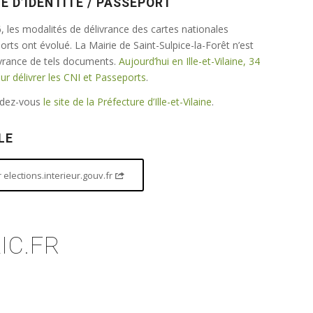
E D’IDENTITÉ / PASSEPORT
 les modalités de délivrance des cartes nationales
ports ont évolué. La Mairie de Saint-Sulpice-la-Forêt n’est
ivrance de tels documents.
Aujourd’hui en Ille-et-Vilaine, 34
 délivrer les CNI et Passeports
.
endez-vous
le site de la Préfecture d’Ille-et-Vilaine
.
LE
elections.interieur.gouv.fr
IC.FR