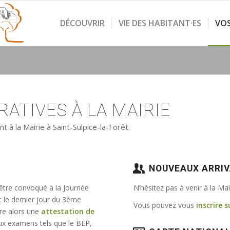
DÉCOUVRIR
VIE DES HABITANT·ES
VO
ATIVES À LA MAIRIE
à la Mairie à Saint-Sulpice-la-Forêt.
NOUVEAUX ARRI
 être convoqué à la Journée
N’hésitez pas à venir à la Ma
t le dernier jour du 3ème
Vous pouvez vous
inscrire s
vre alors une
attestation de
e aux examens tels que le BEP,