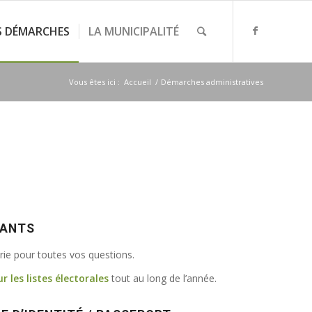
S DÉMARCHES
LA MUNICIPALITÉ
Vous êtes ici :
Accueil
/
Démarches administratives
VANTS
irie pour toutes vos questions.
ur les listes électorales
tout au long de l’année.