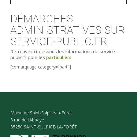
DÉMARCHES
ADMINISTRATIVES SUR
SERVICE-PUBLIC.FR
Retrouvez ci-dessous les informations de service-
public.fr pour les
particuliers
[comarquage category="part"]
Mairie de Saint-Sulpice-la-Forêt
3 rue de l’Abbaye
35250 SAINT-SULPICE-LA-FORÊT