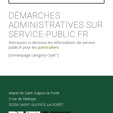
DÉMARCHES
ADMINISTRATIVES SUR
SERVICE-PUBLIC.FR
Retrouvez ci-dessous les informations de service-
public.fr pour les
particuliers
[comarquage category="part"]
Mairie de Saint-Sulpice-la-Forêt
3 rue de l’Abbaye
35250 SAINT-SULPICE-LA-FORÊT