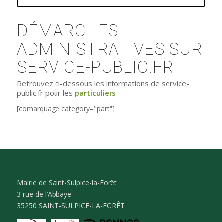
DÉMARCHES
ADMINISTRATIVES SUR
SERVICE-PUBLIC.FR
Retrouvez ci-dessous les informations de service-
public.fr pour les
particuliers
[comarquage category="part"]
Mairie de Saint-Sulpice-la-Forêt
3 rue de l’Abbaye
35250 SAINT-SULPICE-LA-FORÊT