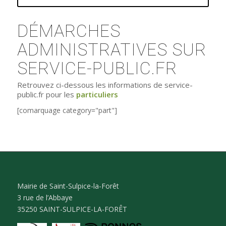
DÉMARCHES
ADMINISTRATIVES SUR
SERVICE-PUBLIC.FR
Retrouvez ci-dessous les informations de service-
public.fr pour les
particuliers
[comarquage category="part"]
Mairie de Saint-Sulpice-la-Forêt
3 rue de l’Abbaye
35250 SAINT-SULPICE-LA-FORÊT