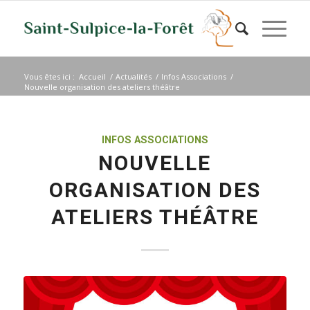
Vous êtes ici :
Accueil
/
Actualités
/
Infos Associations
/
Nouvelle organisation des ateliers théâtre
INFOS ASSOCIATIONS
NOUVELLE
ORGANISATION DES
ATELIERS THÉÂTRE