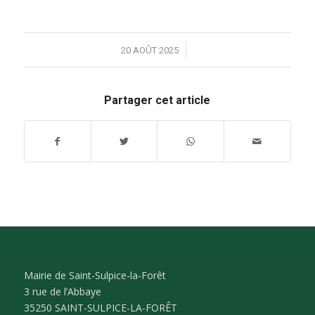
/
20 AOÛT 2025
Partager cet article
Mairie de Saint-Sulpice-la-Forêt
3 rue de l’Abbaye
35250 SAINT-SULPICE-LA-FORÊT