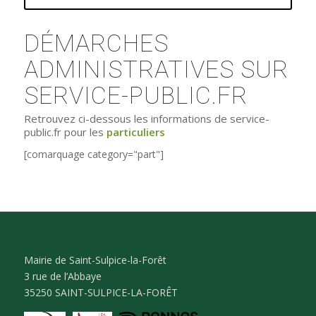
DÉMARCHES
ADMINISTRATIVES SUR
SERVICE-PUBLIC.FR
Retrouvez ci-dessous les informations de service-
public.fr pour les
particuliers
[comarquage category="part"]
Mairie de Saint-Sulpice-la-Forêt
3 rue de l’Abbaye
35250 SAINT-SULPICE-LA-FORÊT