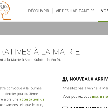
DÉCOUVRIR
VIE DES HABITANT·ES
VO
ATIVES À LA MAIRIE
à la Mairie à Saint-Sulpice-la-Forêt.
NOUVEAUX ARRI
 être convoqué à la Journée
N’hésitez pas à venir à la Ma
t le dernier jour du 3ème
Vous pouvez vous
inscrire s
vre alors une
attestation de
e aux examens tels que le BEP,