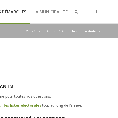
S DÉMARCHES
LA MUNICIPALITÉ
Vous êtes ici :
Accueil
/
Démarches administratives
VANTS
irie pour toutes vos questions.
ur les listes électorales
tout au long de l’année.