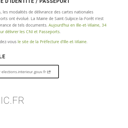
E D’IDENTITÉ / PASSEPORT
 les modalités de délivrance des cartes nationales
ports ont évolué. La Mairie de Saint-Sulpice-la-Forêt n’est
ivrance de tels documents.
Aujourd’hui en Ille-et-Vilaine, 34
 délivrer les CNI et Passeports
.
endez-vous
le site de la Préfecture d’Ille-et-Vilaine
.
LE
elections.interieur.gouv.fr
IC.FR