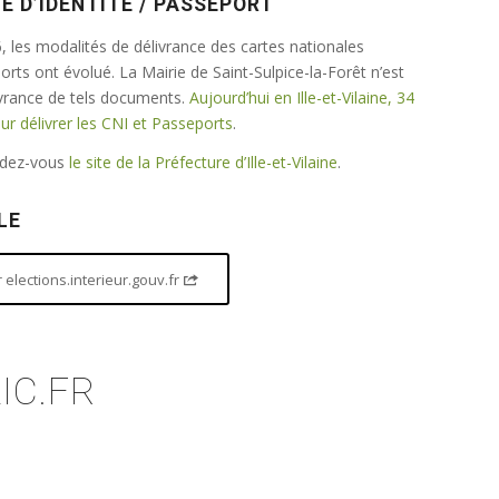
E D’IDENTITÉ / PASSEPORT
 les modalités de délivrance des cartes nationales
ports ont évolué. La Mairie de Saint-Sulpice-la-Forêt n’est
ivrance de tels documents.
Aujourd’hui en Ille-et-Vilaine, 34
 délivrer les CNI et Passeports
.
endez-vous
le site de la Préfecture d’Ille-et-Vilaine
.
LE
elections.interieur.gouv.fr
IC.FR