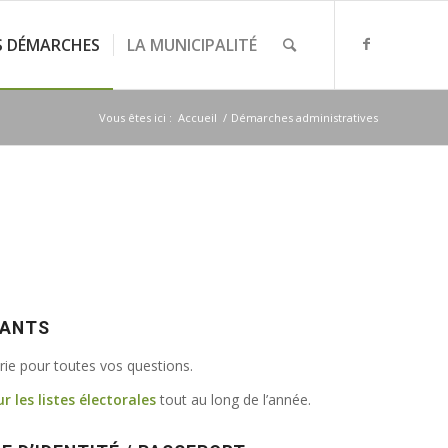
S DÉMARCHES
LA MUNICIPALITÉ
Vous êtes ici :
Accueil
/
Démarches administratives
VANTS
irie pour toutes vos questions.
ur les listes électorales
tout au long de l’année.