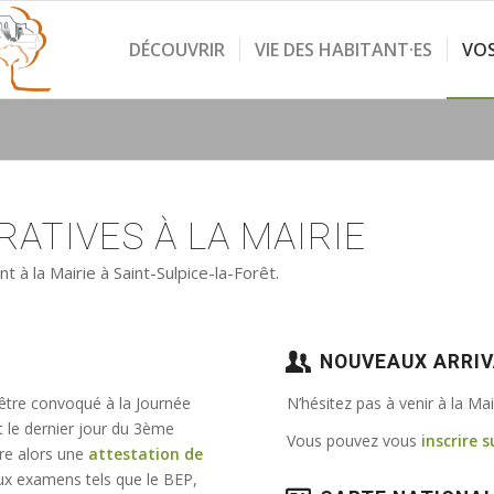
DÉCOUVRIR
VIE DES HABITANT·ES
VO
ATIVES À LA MAIRIE
à la Mairie à Saint-Sulpice-la-Forêt.
NOUVEAUX ARRI
 être convoqué à la Journée
N’hésitez pas à venir à la Ma
t le dernier jour du 3ème
Vous pouvez vous
inscrire s
vre alors une
attestation de
e aux examens tels que le BEP,