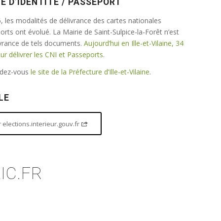
E D’IDENTITÉ / PASSEPORT
 les modalités de délivrance des cartes nationales
ports ont évolué. La Mairie de Saint-Sulpice-la-Forêt n’est
ivrance de tels documents.
Aujourd’hui en Ille-et-Vilaine, 34
 délivrer les CNI et Passeports
.
endez-vous
le site de la Préfecture d’Ille-et-Vilaine
.
LE
elections.interieur.gouv.fr
IC.FR