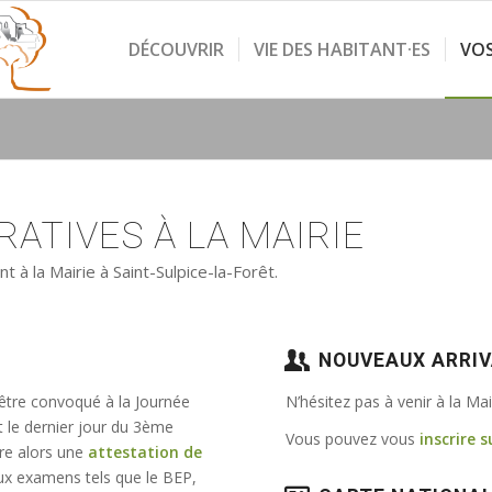
DÉCOUVRIR
VIE DES HABITANT·ES
VO
ATIVES À LA MAIRIE
à la Mairie à Saint-Sulpice-la-Forêt.
NOUVEAUX ARRI
 être convoqué à la Journée
N’hésitez pas à venir à la Ma
t le dernier jour du 3ème
Vous pouvez vous
inscrire s
vre alors une
attestation de
e aux examens tels que le BEP,