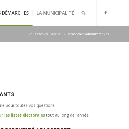
S DÉMARCHES
LA MUNICIPALITÉ
Vous êtes ici :
Accueil
/
Démarches administratives
VANTS
irie pour toutes vos questions.
ur les listes électorales
tout au long de l’année.