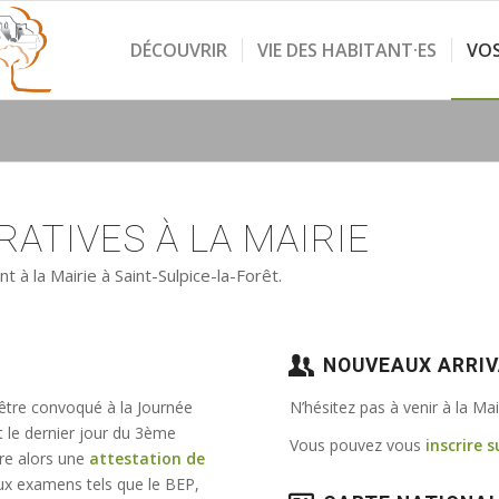
DÉCOUVRIR
VIE DES HABITANT·ES
VO
ATIVES À LA MAIRIE
à la Mairie à Saint-Sulpice-la-Forêt.
NOUVEAUX ARRI
 être convoqué à la Journée
N’hésitez pas à venir à la Ma
t le dernier jour du 3ème
Vous pouvez vous
inscrire s
vre alors une
attestation de
e aux examens tels que le BEP,