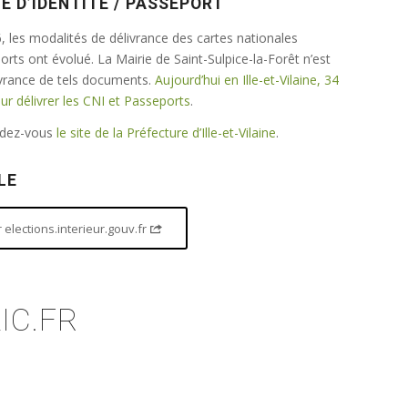
E D’IDENTITÉ / PASSEPORT
 les modalités de délivrance des cartes nationales
ports ont évolué. La Mairie de Saint-Sulpice-la-Forêt n’est
ivrance de tels documents.
Aujourd’hui en Ille-et-Vilaine, 34
 délivrer les CNI et Passeports
.
endez-vous
le site de la Préfecture d’Ille-et-Vilaine
.
LE
elections.interieur.gouv.fr
IC.FR