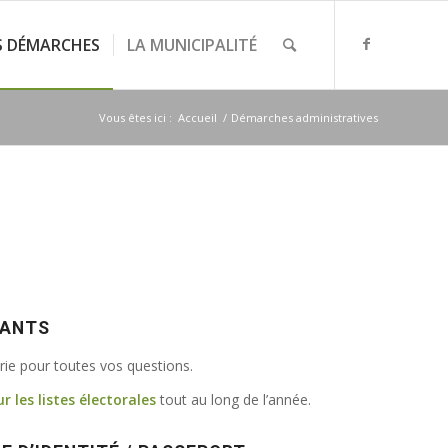
S DÉMARCHES
LA MUNICIPALITÉ
Vous êtes ici :
Accueil
/
Démarches administratives
VANTS
irie pour toutes vos questions.
ur les listes électorales
tout au long de l’année.