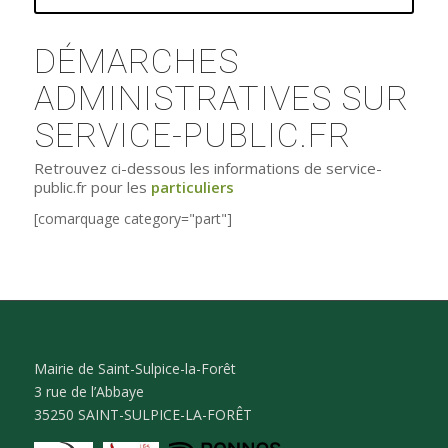
DÉMARCHES
ADMINISTRATIVES SUR
SERVICE-PUBLIC.FR
Retrouvez ci-dessous les informations de service-
public.fr pour les
particuliers
[comarquage category="part"]
Mairie de Saint-Sulpice-la-Forêt
3 rue de l’Abbaye
35250 SAINT-SULPICE-LA-FORÊT