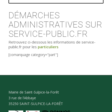
DÉMARCHES
ADMINISTRATIVES SUR
SERVICE-PUBLIC.FR
Retrouvez ci-dessous les informations de service-
public.fr pour les
particuliers
[comarquage category="part"]
Mairie de Saint-Sulpice-la-Forêt
3 rue de l’Abbaye
35250 SAINT-SULPICE-LA-FORÊT