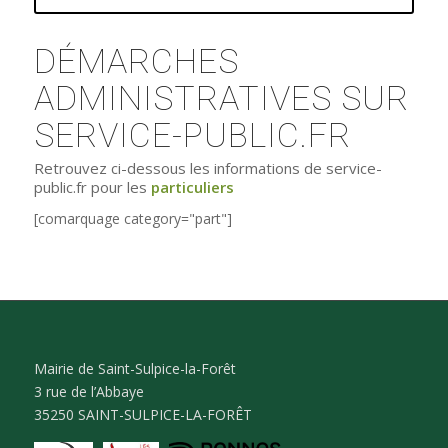
DÉMARCHES
ADMINISTRATIVES SUR
SERVICE-PUBLIC.FR
Retrouvez ci-dessous les informations de service-
public.fr pour les
particuliers
[comarquage category="part"]
Mairie de Saint-Sulpice-la-Forêt
3 rue de l’Abbaye
35250 SAINT-SULPICE-LA-FORÊT