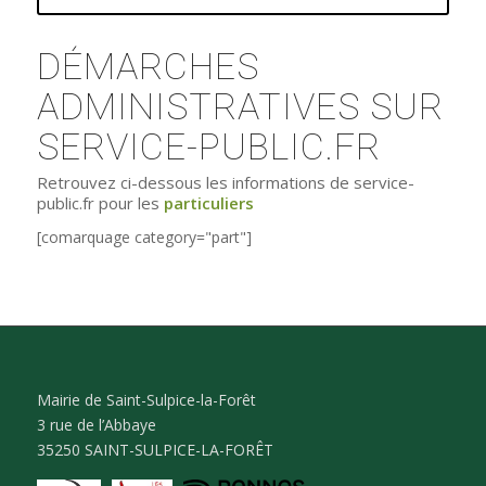
DÉMARCHES
ADMINISTRATIVES SUR
SERVICE-PUBLIC.FR
Retrouvez ci-dessous les informations de service-
public.fr pour les
particuliers
[comarquage category="part"]
Mairie de Saint-Sulpice-la-Forêt
3 rue de l’Abbaye
35250 SAINT-SULPICE-LA-FORÊT