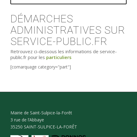
DÉMARCHES
ADMINISTRATIVES SUR
SERVICE-PUBLIC.FR
Retrouvez ci-dessous les informations de service-
public.fr pour les
particuliers
[comarquage category="part"]
Mairie de Saint-Sulpice-la-Forêt
3 rue de l’Abbaye
35250 SAINT-SULPICE-LA-FORÊT