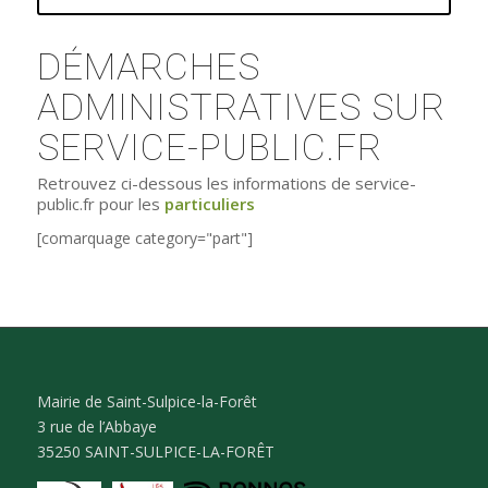
DÉMARCHES
ADMINISTRATIVES SUR
SERVICE-PUBLIC.FR
Retrouvez ci-dessous les informations de service-
public.fr pour les
particuliers
[comarquage category="part"]
Mairie de Saint-Sulpice-la-Forêt
3 rue de l’Abbaye
35250 SAINT-SULPICE-LA-FORÊT