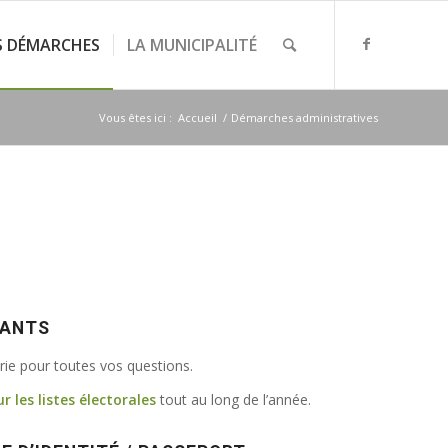
S DÉMARCHES
LA MUNICIPALITÉ
Vous êtes ici :
Accueil
/
Démarches administratives
VANTS
irie pour toutes vos questions.
ur les listes électorales
tout au long de l’année.