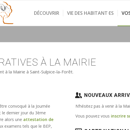
DÉCOUVRIR
VIE DES HABITANT·ES
VO
ATIVES À LA MAIRIE
à la Mairie à Saint-Sulpice-la-Forêt.
NOUVEAUX ARRI
 être convoqué à la Journée
N’hésitez pas à venir à la Ma
t le dernier jour du 3ème
Vous pouvez vous
inscrire s
vre alors une
attestation de
e aux examens tels que le BEP,