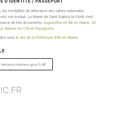
E D’IDENTITÉ / PASSEPORT
 les modalités de délivrance des cartes nationales
ports ont évolué. La Mairie de Saint-Sulpice-la-Forêt n’est
ivrance de tels documents.
Aujourd’hui en Ille-et-Vilaine, 34
 délivrer les CNI et Passeports
.
endez-vous
le site de la Préfecture d’Ille-et-Vilaine
.
LE
elections.interieur.gouv.fr
IC.FR