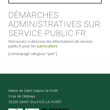
DÉMARCHES
ADMINISTRATIVES SUR
SERVICE-PUBLIC.FR
Retrouvez ci-dessous les informations de service-
public.fr pour les
particuliers
[comarquage category="part"]
Mairie de Saint-Sulpice-la-Forêt
3 rue de l’Abbaye
35250 SAINT-SULPICE-LA-FORÊT