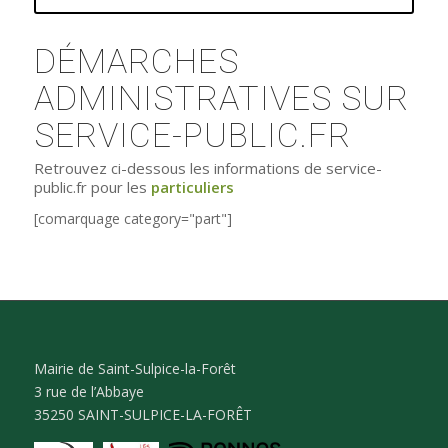
DÉMARCHES
ADMINISTRATIVES SUR
SERVICE-PUBLIC.FR
Retrouvez ci-dessous les informations de service-
public.fr pour les
particuliers
[comarquage category="part"]
Mairie de Saint-Sulpice-la-Forêt
3 rue de l’Abbaye
35250 SAINT-SULPICE-LA-FORÊT