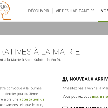
DÉCOUVRIR
VIE DES HABITANT·ES
VO
ATIVES À LA MAIRIE
à la Mairie à Saint-Sulpice-la-Forêt.
NOUVEAUX ARRI
 être convoqué à la Journée
N’hésitez pas à venir à la Ma
t le dernier jour du 3ème
Vous pouvez vous
inscrire s
vre alors une
attestation de
e aux examens tels que le BEP,