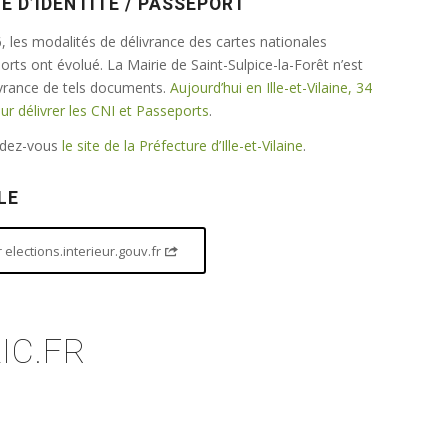
E D’IDENTITÉ / PASSEPORT
 les modalités de délivrance des cartes nationales
ports ont évolué. La Mairie de Saint-Sulpice-la-Forêt n’est
ivrance de tels documents.
Aujourd’hui en Ille-et-Vilaine, 34
 délivrer les CNI et Passeports
.
endez-vous
le site de la Préfecture d’Ille-et-Vilaine
.
LE
elections.interieur.gouv.fr
IC.FR