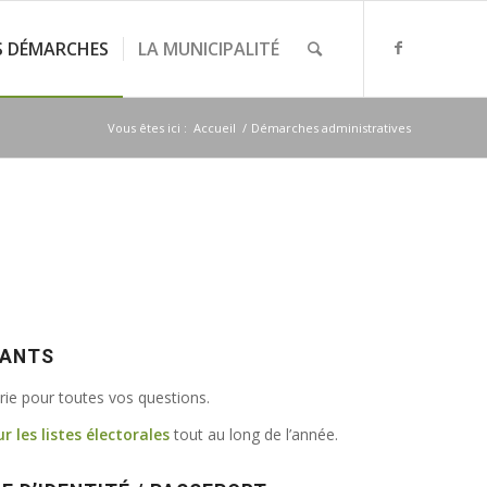
S DÉMARCHES
LA MUNICIPALITÉ
Vous êtes ici :
Accueil
/
Démarches administratives
VANTS
irie pour toutes vos questions.
ur les listes électorales
tout au long de l’année.