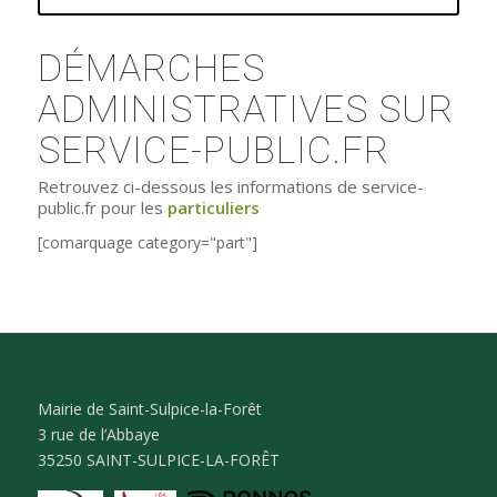
DÉMARCHES
ADMINISTRATIVES SUR
SERVICE-PUBLIC.FR
Retrouvez ci-dessous les informations de service-
public.fr pour les
particuliers
[comarquage category="part"]
Mairie de Saint-Sulpice-la-Forêt
3 rue de l’Abbaye
35250 SAINT-SULPICE-LA-FORÊT