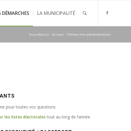
S DÉMARCHES
LA MUNICIPALITÉ
Vous êtes ici :
Accueil
/
Démarches administratives
VANTS
irie pour toutes vos questions.
ur les listes électorales
tout au long de l’année.