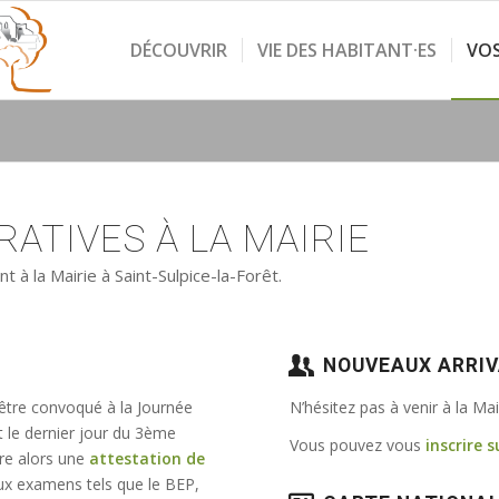
DÉCOUVRIR
VIE DES HABITANT·ES
VO
ATIVES À LA MAIRIE
à la Mairie à Saint-Sulpice-la-Forêt.
NOUVEAUX ARRI
 être convoqué à la Journée
N’hésitez pas à venir à la Ma
t le dernier jour du 3ème
Vous pouvez vous
inscrire s
vre alors une
attestation de
e aux examens tels que le BEP,