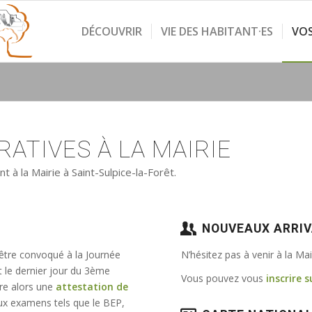
DÉCOUVRIR
VIE DES HABITANT·ES
VO
ATIVES À LA MAIRIE
à la Mairie à Saint-Sulpice-la-Forêt.
NOUVEAUX ARRI
 être convoqué à la Journée
N’hésitez pas à venir à la Ma
t le dernier jour du 3ème
Vous pouvez vous
inscrire s
vre alors une
attestation de
e aux examens tels que le BEP,