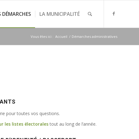
S DÉMARCHES
LA MUNICIPALITÉ
Vous êtes ici :
Accueil
/
Démarches administratives
VANTS
irie pour toutes vos questions.
ur les listes électorales
tout au long de l’année.