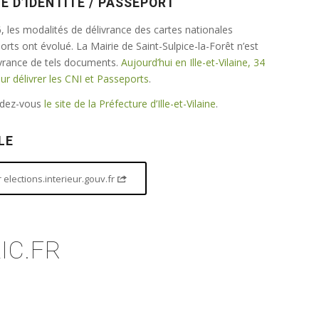
E D’IDENTITÉ / PASSEPORT
 les modalités de délivrance des cartes nationales
ports ont évolué. La Mairie de Saint-Sulpice-la-Forêt n’est
ivrance de tels documents.
Aujourd’hui en Ille-et-Vilaine, 34
 délivrer les CNI et Passeports
.
endez-vous
le site de la Préfecture d’Ille-et-Vilaine
.
LE
elections.interieur.gouv.fr
IC.FR