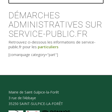
DÉMARCHES
ADMINISTRATIVES SUR
SERVICE-PUBLIC.FR
Retrouvez ci-dessous les informations de service-
public.fr pour les
particuliers
[comarquage category="part"]
Mairie de Saint-Sulpice-la-Forêt
3 rue de l’Abbaye
35250 SAINT-SULPICE-LA-FORÊT