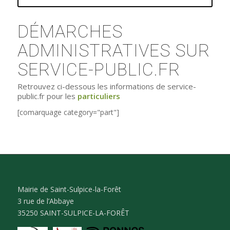
DÉMARCHES
ADMINISTRATIVES SUR
SERVICE-PUBLIC.FR
Retrouvez ci-dessous les informations de service-
public.fr pour les
particuliers
[comarquage category="part"]
Mairie de Saint-Sulpice-la-Forêt
3 rue de l’Abbaye
35250 SAINT-SULPICE-LA-FORÊT