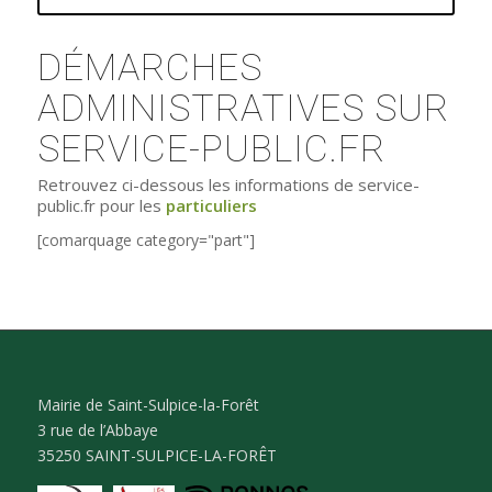
DÉMARCHES
ADMINISTRATIVES SUR
SERVICE-PUBLIC.FR
Retrouvez ci-dessous les informations de service-
public.fr pour les
particuliers
[comarquage category="part"]
Mairie de Saint-Sulpice-la-Forêt
3 rue de l’Abbaye
35250 SAINT-SULPICE-LA-FORÊT