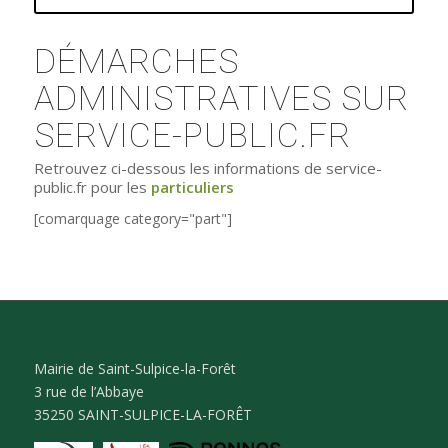
DÉMARCHES
ADMINISTRATIVES SUR
SERVICE-PUBLIC.FR
Retrouvez ci-dessous les informations de service-
public.fr pour les
particuliers
[comarquage category="part"]
Mairie de Saint-Sulpice-la-Forêt
3 rue de l’Abbaye
35250 SAINT-SULPICE-LA-FORÊT