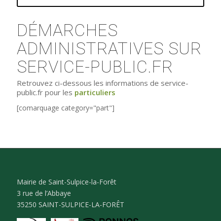
DÉMARCHES
ADMINISTRATIVES SUR
SERVICE-PUBLIC.FR
Retrouvez ci-dessous les informations de service-
public.fr pour les
particuliers
[comarquage category="part"]
Mairie de Saint-Sulpice-la-Forêt
3 rue de l’Abbaye
35250 SAINT-SULPICE-LA-FORÊT