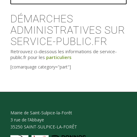
DÉMARCHES
ADMINISTRATIVES SUR
SERVICE-PUBLIC.FR
Retrouvez ci-dessous les informations de service-
public.fr pour les
particuliers
[comarquage category="part"]
Mairie de Saint-Sulpice-la-Forêt
3 rue de l’Abbaye
35250 SAINT-SULPICE-LA-FORÊT