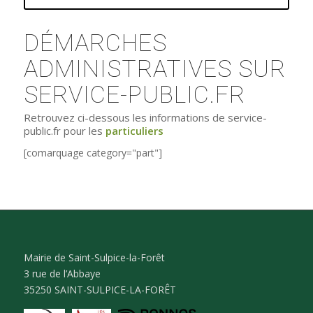
DÉMARCHES
ADMINISTRATIVES SUR
SERVICE-PUBLIC.FR
Retrouvez ci-dessous les informations de service-
public.fr pour les
particuliers
[comarquage category="part"]
Mairie de Saint-Sulpice-la-Forêt
3 rue de l’Abbaye
35250 SAINT-SULPICE-LA-FORÊT