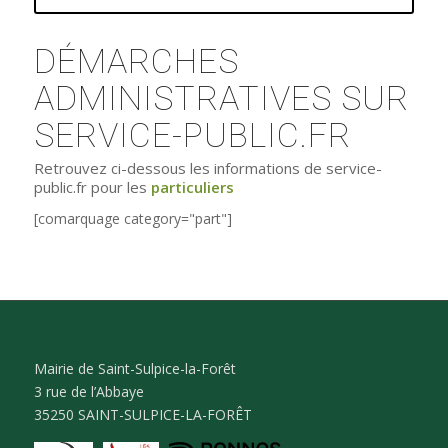
DÉMARCHES
ADMINISTRATIVES SUR
SERVICE-PUBLIC.FR
Retrouvez ci-dessous les informations de service-
public.fr pour les
particuliers
[comarquage category="part"]
Mairie de Saint-Sulpice-la-Forêt
3 rue de l’Abbaye
35250 SAINT-SULPICE-LA-FORÊT