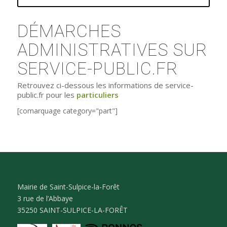
DÉMARCHES
ADMINISTRATIVES SUR
SERVICE-PUBLIC.FR
Retrouvez ci-dessous les informations de service-
public.fr pour les
particuliers
[comarquage category="part"]
Mairie de Saint-Sulpice-la-Forêt
3 rue de l’Abbaye
35250 SAINT-SULPICE-LA-FORÊT