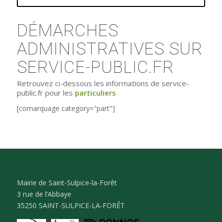
DÉMARCHES
ADMINISTRATIVES SUR
SERVICE-PUBLIC.FR
Retrouvez ci-dessous les informations de service-
public.fr pour les
particuliers
[comarquage category="part"]
Mairie de Saint-Sulpice-la-Forêt
3 rue de l’Abbaye
35250 SAINT-SULPICE-LA-FORÊT