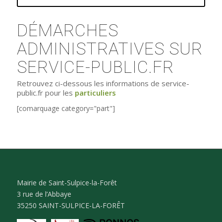
DÉMARCHES
ADMINISTRATIVES SUR
SERVICE-PUBLIC.FR
Retrouvez ci-dessous les informations de service-
public.fr pour les
particuliers
[comarquage category="part"]
Mairie de Saint-Sulpice-la-Forêt
3 rue de l’Abbaye
35250 SAINT-SULPICE-LA-FORÊT