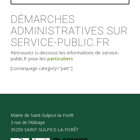
DÉMARCHES
ADMINISTRATIVES SUR
SERVICE-PUBLIC.FR
Retrouvez ci-dessous les informations de service-
public.fr pour les
particuliers
[comarquage category="part"]
Mairie de Saint-Sulpice-la-Forêt
3 rue de l’Abbaye
35250 SAINT-SULPICE-LA-FORÊT