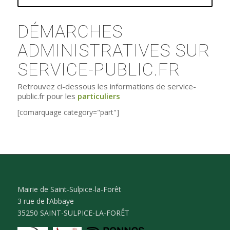
DÉMARCHES
ADMINISTRATIVES SUR
SERVICE-PUBLIC.FR
Retrouvez ci-dessous les informations de service-
public.fr pour les
particuliers
[comarquage category="part"]
Mairie de Saint-Sulpice-la-Forêt
3 rue de l’Abbaye
35250 SAINT-SULPICE-LA-FORÊT