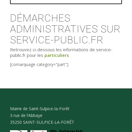
DÉMARCHES
ADMINISTRATIVES SUR
SERVICE-PUBLIC.FR
Retrouvez ci-dessous les informations de service-
public.fr pour les
particuliers
[comarquage category="part"]
Mairie de Saint-Sulpice-la-Forêt
3 rue de l’Abbaye
35250 SAINT-SULPICE-LA-FORÊT