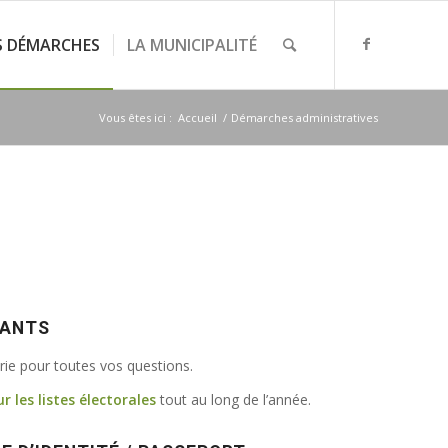
S DÉMARCHES
LA MUNICIPALITÉ
Vous êtes ici :
Accueil
/
Démarches administratives
VANTS
irie pour toutes vos questions.
ur les listes électorales
tout au long de l’année.