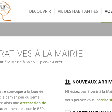
DÉCOUVRIR
VIE DES HABITANT·ES
VO
ATIVES À LA MAIRIE
à la Mairie à Saint-Sulpice-la-Forêt.
NOUVEAUX ARRI
 être convoqué à la Journée
N’hésitez pas à venir à la Ma
t le dernier jour du 3ème
Vous pouvez vous
inscrire s
vre alors une
attestation de
e aux examens tels que le BEP,