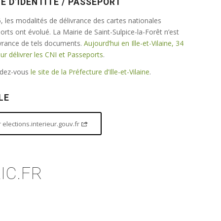
E D’IDENTITÉ / PASSEPORT
 les modalités de délivrance des cartes nationales
ports ont évolué. La Mairie de Saint-Sulpice-la-Forêt n’est
ivrance de tels documents.
Aujourd’hui en Ille-et-Vilaine, 34
 délivrer les CNI et Passeports
.
endez-vous
le site de la Préfecture d’Ille-et-Vilaine
.
LE
elections.interieur.gouv.fr
IC.FR