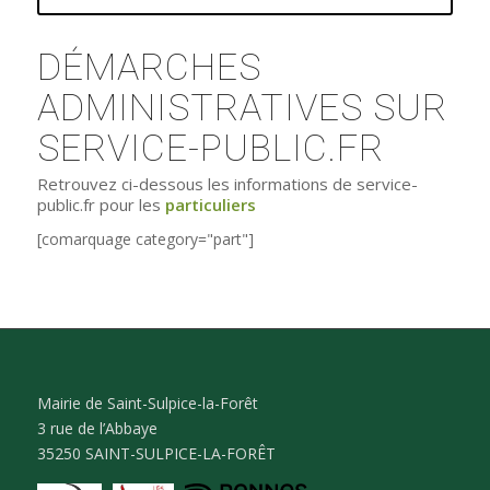
DÉMARCHES
ADMINISTRATIVES SUR
SERVICE-PUBLIC.FR
Retrouvez ci-dessous les informations de service-
public.fr pour les
particuliers
[comarquage category="part"]
Mairie de Saint-Sulpice-la-Forêt
3 rue de l’Abbaye
35250 SAINT-SULPICE-LA-FORÊT