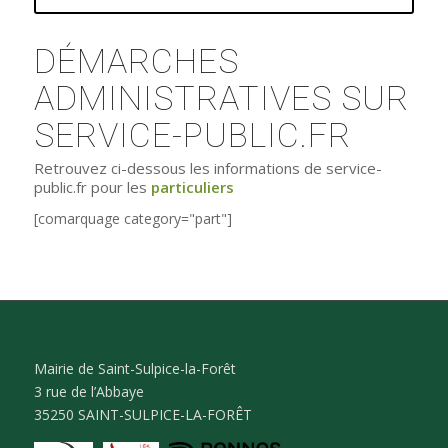
DÉMARCHES
ADMINISTRATIVES SUR
SERVICE-PUBLIC.FR
Retrouvez ci-dessous les informations de service-
public.fr pour les
particuliers
[comarquage category="part"]
Mairie de Saint-Sulpice-la-Forêt
3 rue de l’Abbaye
35250 SAINT-SULPICE-LA-FORÊT