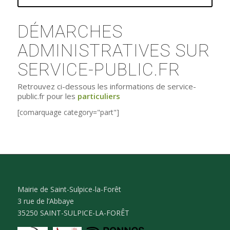
DÉMARCHES
ADMINISTRATIVES SUR
SERVICE-PUBLIC.FR
Retrouvez ci-dessous les informations de service-
public.fr pour les
particuliers
[comarquage category="part"]
Mairie de Saint-Sulpice-la-Forêt
3 rue de l’Abbaye
35250 SAINT-SULPICE-LA-FORÊT